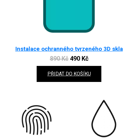
Instalace ochranného tvrzeného 3D skla
Original
Current
890
Kč
490
Kč
price
price
PŘIDAT DO KOŠÍKU
was:
is:
890 Kč.
490 Kč.