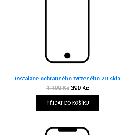
Instalace ochranného tvrzeného 2D skla
Original
Current
1 190
Kč
390
Kč
price
price
PŘIDAT DO KOŠÍKU
was:
is:
1
390 Kč.
190 Kč.