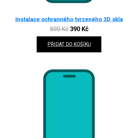
Instalace ochranného tvrzeného 3D skla
Original
Current
890
Kč
390
Kč
price
price
PŘIDAT DO KOŠÍKU
was:
is:
890 Kč.
390 Kč.