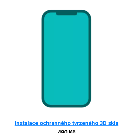
Instalace ochranného tvrzeného 3D skla
490
Kč