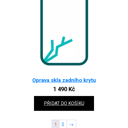
Oprava skla zadního krytu
1 490
Kč
PŘIDAT DO KOŠÍKU
1
2
→