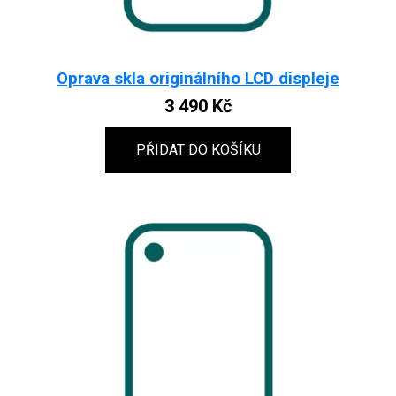
Oprava skla originálního LCD displeje
3 490
Kč
PŘIDAT DO KOŠÍKU