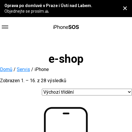
Oprava po domluvě v Praze i Ústí nad Labem.
✕
Objednejte se prosím 🙏
e-shop
Domů
/
Servis
/ iPhone
Zobrazen 1. – 16. z 28 výsledků