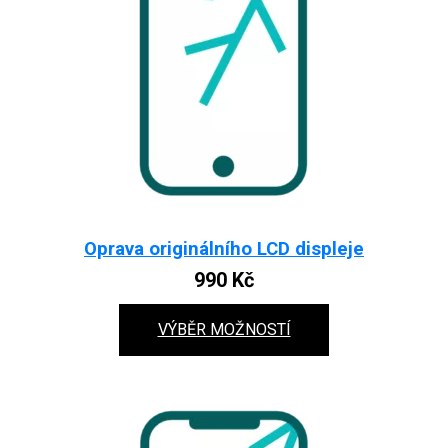
Oprava originálního LCD displeje
990
Kč
VÝBĚR MOŽNOSTÍ