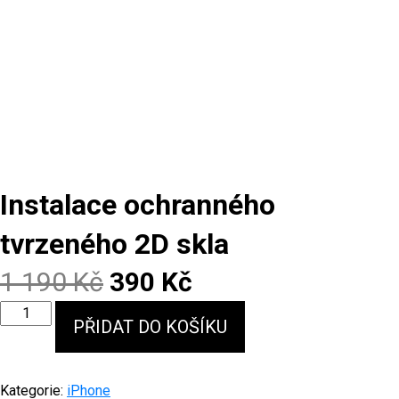
Instalace ochranného
tvrzeného 2D skla
Original
Current
1 190
Kč
390
Kč
Instalace
price
price
PŘIDAT DO KOŠÍKU
ochranného
tvrzeného
was:
is:
2D
1
390 Kč.
skla
Kategorie:
iPhone