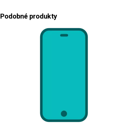
množství
190 Kč.
Podobné produkty