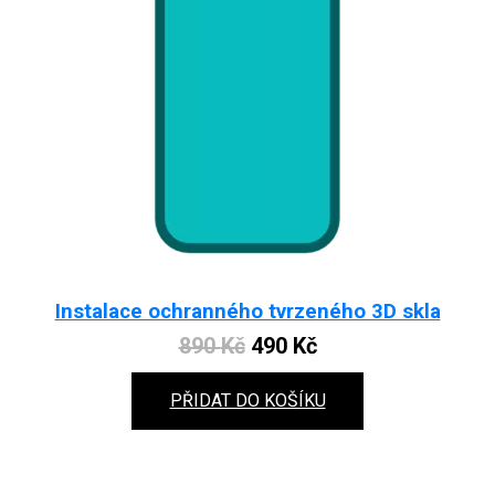
Instalace ochranného tvrzeného 3D skla
Original
Current
890
Kč
490
Kč
price
price
PŘIDAT DO KOŠÍKU
was:
is:
890 Kč.
490 Kč.