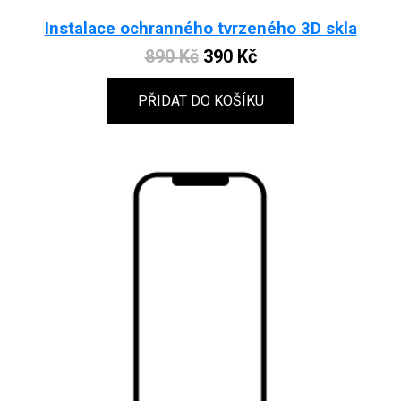
Instalace ochranného tvrzeného 3D skla
Original
Current
890
Kč
390
Kč
price
price
PŘIDAT DO KOŠÍKU
was:
is:
890 Kč.
390 Kč.