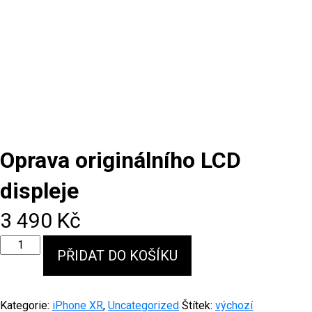
Oprava originálního LCD
displeje
3 490
Kč
Oprava
PŘIDAT DO KOŠÍKU
originálního
LCD
displeje
množství
Kategorie:
iPhone XR
,
Uncategorized
Štítek:
výchozí