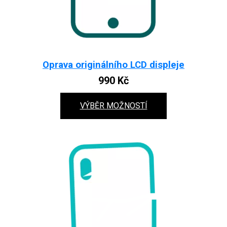
Oprava originálního LCD displeje
990
Kč
VÝBĚR MOŽNOSTÍ