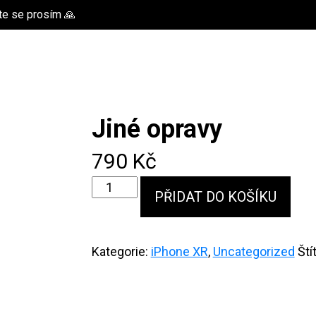
te se prosím 🙏
Jiné opravy
790
Kč
Jiné
PŘIDAT DO KOŠÍKU
opravy
množství
Kategorie:
iPhone XR
,
Uncategorized
Ští