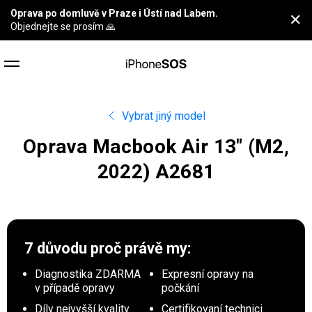
Oprava po domluvě v Praze i Ústí nad Labem.
✕
Objednejte se prosím 🙏
Vybrat jiný model
Oprava Macbook Air 13″ (M2,
2022) A2681
7 důvodu proč
právě my:
Diagnostika ZDARMA
Expresní opravy na
v případě opravy
počkání
Díly nejvyšší kvality
Certifikovaní technici