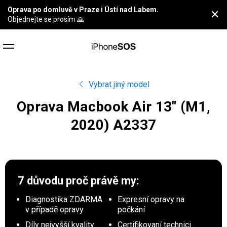
Oprava po domluvě v Praze i Ústí nad Labem.
✕
Objednejte se prosím 🙏
Vybrat jiný model
Oprava Macbook Air 13″ (M1,
2020) A2337
7 důvodu proč
právě my:
Diagnostika ZDARMA
Expresní opravy na
v případě opravy
počkání
Díly nejvyšší kvality
Certifikovaní technici