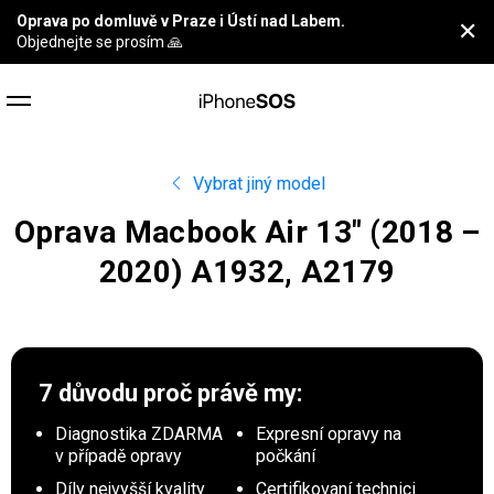
Oprava po domluvě v Praze i Ústí nad Labem.
✕
Objednejte se prosím 🙏
Vybrat jiný model
Oprava Macbook Air 13″ (2018 –
2020) A1932, A2179
7 důvodu proč
právě my:
Diagnostika ZDARMA
Expresní opravy na
v případě opravy
počkání
Díly nejvyšší kvality
Certifikovaní technici