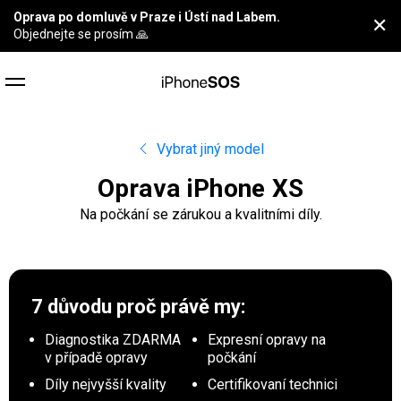
Oprava po domluvě v Praze i Ústí nad Labem.
✕
Objednejte se prosím 🙏
Vybrat jiný model
Oprava iPhone XS
Na počkání se zárukou a kvalitními díly.
7 důvodu proč
právě my:
Diagnostika ZDARMA
Expresní opravy na
v případě opravy
počkání
Díly nejvyšší kvality
Certifikovaní technici