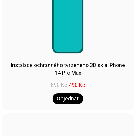
Instalace ochranného tvrzeného 3D skla iPhone
14 Pro Max
890
Kč
490
Kč
Objednat