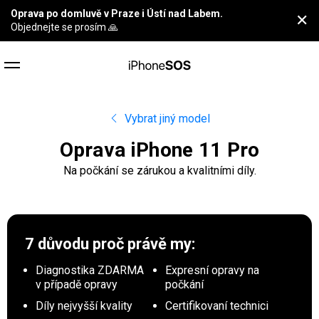
Oprava po domluvě v Praze i Ústí nad Labem.
✕
Objednejte se prosím 🙏
Vybrat jiný model
Oprava iPhone 11 Pro
Na počkání se zárukou a kvalitními díly.
7 důvodu proč
právě my:
Diagnostika ZDARMA
Expresní opravy na
v případě opravy
počkání
Díly nejvyšší kvality
Certifikovaní technici