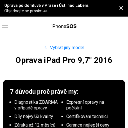
Oprava po domluvě v Praze i Ústí nad Labem.
✕
Objednejte se prosím 🙏
Vybrat jiný model
Oprava iPad Pro 9,7″ 2016
7 důvodu proč
právě my:
Diagnostika ZDARMA
Expresní opravy na
v případě opravy
počkání
Díly nejvyšší kvality
Certifikovaní technici
Záruka až 12 měsíců
Garance nejlepší ceny