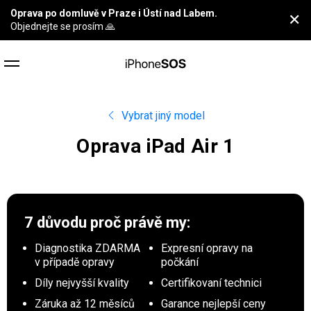
Oprava po domluvě v Praze i Ústí nad Labem.
✕
Objednejte se prosím 🙏
Vybrat jiný model
Oprava iPad Air 1
7 důvodu proč
právě my:
Diagnostika ZDARMA
Expresní opravy na
v případě opravy
počkání
Díly nejvyšší kvality
Certifikovaní technici
Záruka až 12 měsíců
Garance nejlepší ceny