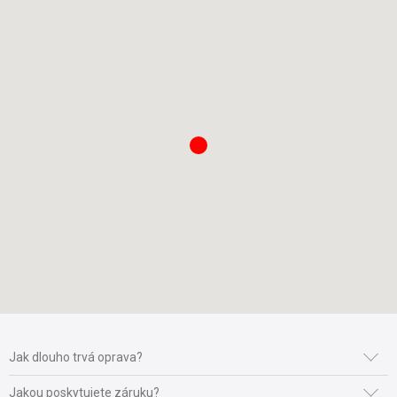
Jak dlouho trvá oprava?
Čas trvání opravy se odvíjí od její náročnosti a naskladnění
Jakou poskytujete záruku?