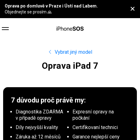
Oprava po domluvě v Praze i Ústí nad Labem.
✕
Objednejte se prosím 🙏
Vybrat jiný model
Oprava iPad 7
7 důvodu proč
právě my:
Diagnostika ZDARMA
Expresní opravy na
v případě opravy
počkání
Díly nejvyšší kvality
Certifikovaní technici
Záruka až 12 měsíců
Garance nejlepší ceny