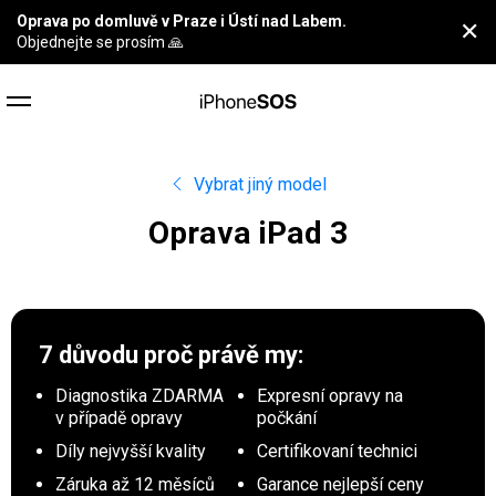
Oprava po domluvě v Praze i Ústí nad Labem.
✕
Objednejte se prosím 🙏
Vybrat jiný model
Oprava iPad 3
7 důvodu proč
právě my:
Diagnostika ZDARMA
Expresní opravy na
v případě opravy
počkání
Díly nejvyšší kvality
Certifikovaní technici
Záruka až 12 měsíců
Garance nejlepší ceny