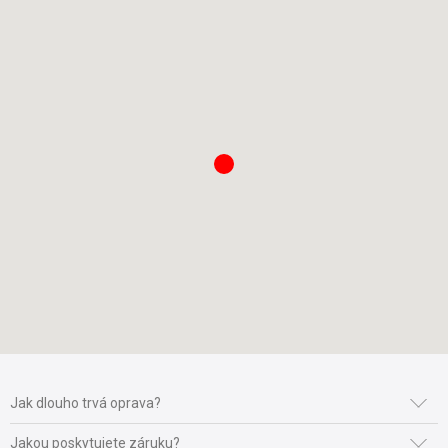
Jak dlouho trvá oprava?
Čas trvání opravy se odvíjí od její náročnosti a naskladnění
Jakou poskytujete záruku?