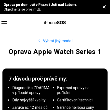
Oprava po domluvě v Praze i Ústí nad Labem.
✕
Objednejte se prosím 🙏
Vybrat jiný model
Oprava Apple Watch Series 1
7 důvodu proč
právě my:
Diagnostika ZDARMA
Expresní opravy na
v případě opravy
počkání
Díly nejvyšší kvality
Certifikovaní technici
Záruka až 12 měsíců
Garance nejlepší ceny