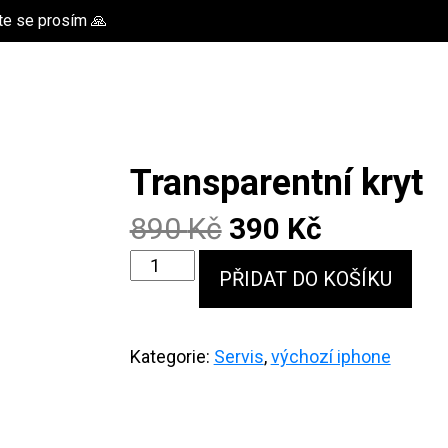
te se prosím 🙏
Transparentní kryt
Original
Current
890
Kč
390
Kč
Transparentní
price
price
PŘIDAT DO KOŠÍKU
kryt
was:
is:
množství
890 Kč.
390 Kč.
Kategorie:
Servis
,
výchozí iphone