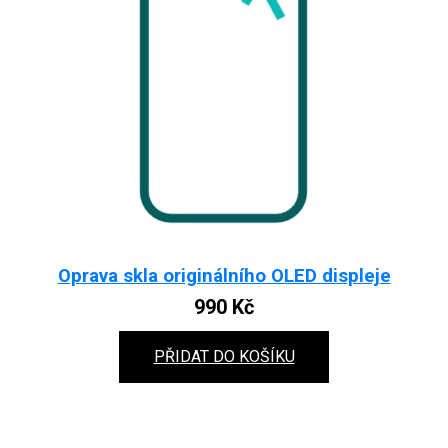
Oprava skla originálního OLED displeje
990
Kč
PŘIDAT DO KOŠÍKU