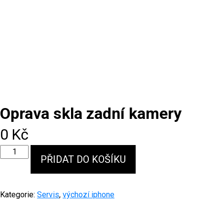
Oprava skla zadní kamery
0
Kč
Oprava
PŘIDAT DO KOŠÍKU
skla
zadní
kamery
množství
Kategorie:
Servis
,
výchozí iphone