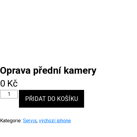
Oprava přední kamery
0
Kč
Oprava
PŘIDAT DO KOŠÍKU
přední
kamery
množství
Kategorie:
Servis
,
výchozí iphone