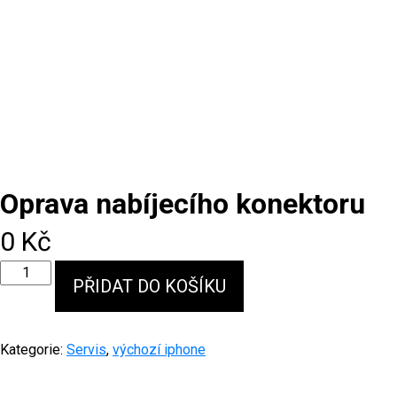
Oprava nabíjecího konektoru
0
Kč
Oprava
PŘIDAT DO KOŠÍKU
nabíjecího
konektoru
množství
Kategorie:
Servis
,
výchozí iphone