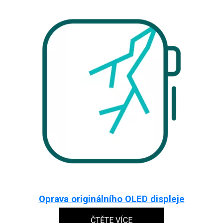
Oprava originálního OLED displeje
ČTĚTE VÍCE