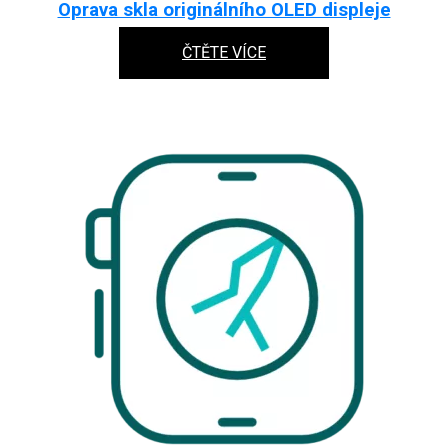
Oprava skla originálního OLED displeje
ČTĚTE VÍCE